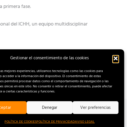
la primera fase.
onal del ICHH, un equipo multidisciplinar
Gestionar el consentimiento de las cookies
ENTRADA SIGUIENTE
las mejores experiencias, utilizamos tecnologías como las cookies para
 acceder a la información del dispositivo. El consentimiento de estas
nos permitirá procesar datos como el comportamiento de navegación o las
nes únicas en este sitio. No consentir o retirar el consentimiento, puede afectar
 a ciertas características y funciones.
ceptar
Denegar
Ver preferencias
OOKIES
POLÍTICA DE COOKIES
POLÍTICA DE PRIVACIDAD
AVISO LEGAL