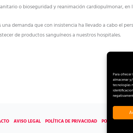
tor sanitario o bioseguridad y reanimación cardiopulmonar, en 
s una demanda que con insistencia ha llevado a cabo el pers
astecer de productos sanguíneos a nuestros hospitales.
Para ofrecer 
almacenar y/o
tecnologías 
identificacio
negativamente
A
ACTO
AVISO LEGAL
POLÍTICA DE PRIVACIDAD
POLÍTICA DE C