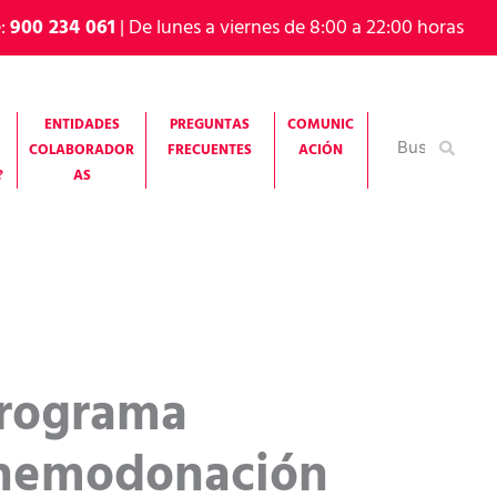
e:
900 234 061
| De lunes a viernes de 8:00 a 22:00 horas
ENTIDADES
PREGUNTAS
COMUNIC
Buscar
COLABORADOR
FRECUENTES
ACIÓN
por:
?
AS
programa
e hemodonación