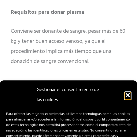
Requisitos para donar plasma
Conviene ser donante de sangre, pesar más de 60
kg y tener buen acceso venoso, ya que el
procedimiento implica más tiempo que una
donación de sangre convencional.
Gestionar el consentimiento de
las cookies
ENTRADA
ENTRADA
ANTERIOR
SIGUIENTE
Para ofrecer las mejores experiencias, utilizamos tecnologías como las cookies
para almacenar y/o acceder a la información del dispositivo. El consentimiento
de estas tecnologías nos permitirá procesar datos como el comportamiento de
navegación o las identificaciones únicas en este sitio. No consentir o retirar el
consentimiento, puede afectar negativamente a ciertas características y