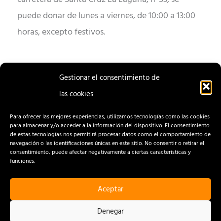
puede donar de lunes a viernes, de 10:00 a 13:00
horas, excepto festivos.
Gestionar el consentimiento de
las cookies
ENTRADA
ENTRADA
ANTERIOR
SIGUIENTE
Para ofrecer las mejores experiencias, utilizamos tecnologías como las cookies
para almacenar y/o acceder a la información del dispositivo. El consentimiento
de estas tecnologías nos permitirá procesar datos como el comportamiento de
navegación o las identificaciones únicas en este sitio. No consentir o retirar el
consentimiento, puede afectar negativamente a ciertas características y
funciones.
Aceptar
CONTACTO
AVISO LEGAL
Denegar