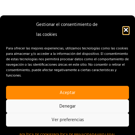
Gestionar el consentimiento de
las cookies
ENTRADA
ENTRADA
ANTERIOR
SIGUIENTE
Para ofrecer las mejores experiencias, utilizamos tecnologías como las cookies
para almacenar y/o acceder a la información del dispositivo. El consentimiento
de estas tecnologías nos permitirá procesar datos como el comportamiento de
navegación o las identificaciones únicas en este sitio. No consentir o retirar el
consentimiento, puede afectar negativamente a ciertas características y
funciones.
Aceptar
CONTACTO
AVISO LEGAL
Denegar
POLÍTICA DE PRIVACIDAD
Ver preferencias
POLÍTICA DE COOKIES