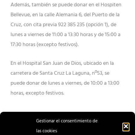
Además, también se puede donar en el Hospiten
Bellevue, en la calle Alemania 6, del Puerto de la
Cruz, con cita previa 922 385 235 (opción 1), de
lunes a viernes de 11:00 a 13:30 horas y de 15:00 a
17:30 horas (excepto festivos).
En el Hospital San Juan de Dios, ubicado en la
carretera de Santa Cruz La Laguna, nº53, se
puede donar de lunes a viernes, de 10:00 a 13:00
horas, excepto festivos.
Gestionar el consentimiento de
las cookies
ENTRADA
ENTRADA