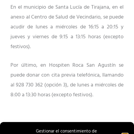
En el municipio de Santa Lucía de Tirajana, en el
anexo al Centro de Salud de Vecindario, se puede
acudir de lunes a miércoles de 16:15 a 20:15 y
jueves y viernes de 9:15 a 13:15 horas
(excepto
festivos)
.
Por último, en Hospiten Roca San Agustín se
puede donar con cita previa telefónica, llamando
al 928 730 362 (opción 3), de lunes a miércoles de
8:00 a 13:30 horas (excepto festivos).
Gestionar el consentimiento de