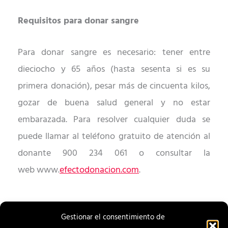
Requisitos para donar
sangre
Para donar sangre es necesario: tener entre
dieciocho y 65 años (hasta sesenta si es su
primera donación), pesar más de cincuenta kilos,
gozar de buena salud general y no estar
embarazada.
Para resolver c
ualquier duda se
puede llamar al teléfono gratuito de atención al
donante 900 234 061 o
consultar
la
web
www.
efectodonacion.com
.
Gestionar el consentimiento de