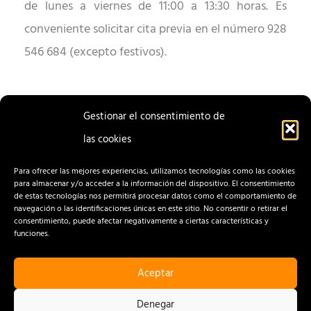
de lunes a viernes de 11:00 a 13:30 horas. Es
conveniente solicitar cita previa en el número 928
546 684 (excepto festivos).
Gestionar el consentimiento de
las cookies
ENTRADA
ENTRADA
ANTERIOR
SIGUIENTE
Para ofrecer las mejores experiencias, utilizamos tecnologías como las cookies
para almacenar y/o acceder a la información del dispositivo. El consentimiento
de estas tecnologías nos permitirá procesar datos como el comportamiento de
navegación o las identificaciones únicas en este sitio. No consentir o retirar el
consentimiento, puede afectar negativamente a ciertas características y
funciones.
Aceptar
CONTACTO
AVISO LEGAL
Denegar