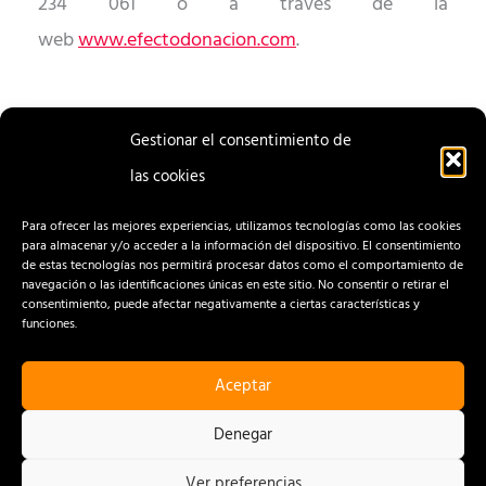
234 061 o a través de la
web
www.efectodonacion.com
.
Gestionar el consentimiento de
las cookies
ENTRADA
ENTRADA
ANTERIOR
SIGUIENTE
Para ofrecer las mejores experiencias, utilizamos tecnologías como las cookies
para almacenar y/o acceder a la información del dispositivo. El consentimiento
de estas tecnologías nos permitirá procesar datos como el comportamiento de
navegación o las identificaciones únicas en este sitio. No consentir o retirar el
consentimiento, puede afectar negativamente a ciertas características y
funciones.
Aceptar
CONTACTO
AVISO LEGAL
Denegar
POLÍTICA DE PRIVACIDAD
Ver preferencias