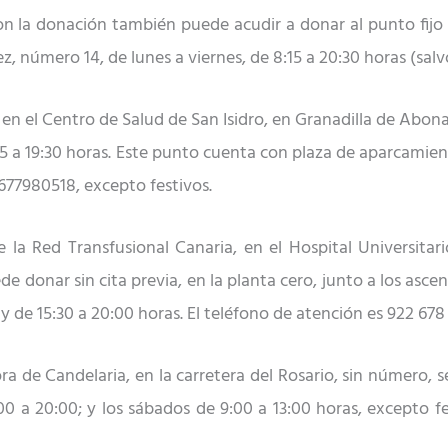
con la donación también
puede acudir a donar al punto fij
 número 14, de lunes a viernes, de 8:15 a 20:30 horas (salvo
o en el Centro de Salud de San Isidro, en Granadilla de Abon
45 a 19:30 horas. Este punto cuenta con plaza de aparcamie
 677980518, excepto festivos.
de la Red Transfusional Canaria, en el Hospital Universitar
de donar sin cita previa,
en la
planta
cero,
junto a los ascen
 y de 15:30 a 20:00 horas.
El t
eléfono
de atención es
922 678 
ora de Candelaria, en la
c
arretera del Rosario, sin número,
s
00 a 20:00; y los sábados de 9:00 a 13:00 horas, excepto fe