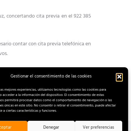
uz, con
certando
cita previa
en el
922 385
esario contar con cita previa telefónica
en
vos.
Gestionar el consentimiento de las cookies
ENTRADA SIGUIENTE
las mejores experiencias, utilizamos tecnologías como las cookies para
 acceder a la información del dispositivo. El consentimiento de estas
nos permitirá procesar datos como el comportamiento de navegación o las
nes únicas en este sitio. No consentir o retirar el consentimiento, puede afectar
 a ciertas características y funciones.
ceptar
Denegar
Ver preferencias