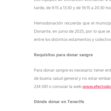
tarde, de
9:15 a 13:30 y de 16:15 a 20:30
ho
Hemodonación recuerda que el
municipi
Donante, en junio de 2025,
por lo que se
entre los
distintos estamentos y colectiv
Requisitos para donar sangre
Para donar sangre es necesario: tener ent
de buena salud general y no estar emba
234 061 o
consular
la web
www
.efectod
D
ó
nde
d
onar en Tenerife