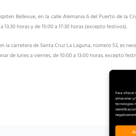
ten Bellevue, en la calle Alemania 6 del Puerto de la Cr
 a 13:30 horas y de 15:00 a 17:30 horas (excepto festivos).
en la carretera de Santa Cruz La Laguna, n
úmero
53,
e
s nec
ar de lunes a viernes, de 10:00 a 13:00 horas, excepto festi
Para ofrecer 
almacenar y/o
tecnologías 
identificacio
negativamente
A