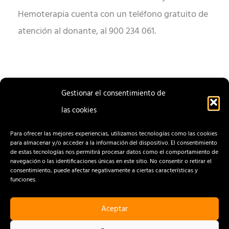
Hemoterapia cuenta con un teléfono gratuito de
atención al donante, al 900 234 061.
Gestionar el consentimiento de
las cookies
ENTRADA
ENTRADA
ANTERIOR
SIGUIENTE
Para ofrecer las mejores experiencias, utilizamos tecnologías como las cookies
para almacenar y/o acceder a la información del dispositivo. El consentimiento
de estas tecnologías nos permitirá procesar datos como el comportamiento de
navegación o las identificaciones únicas en este sitio. No consentir o retirar el
consentimiento, puede afectar negativamente a ciertas características y
funciones.
Aceptar
CONTACTO
AVISO LEGAL