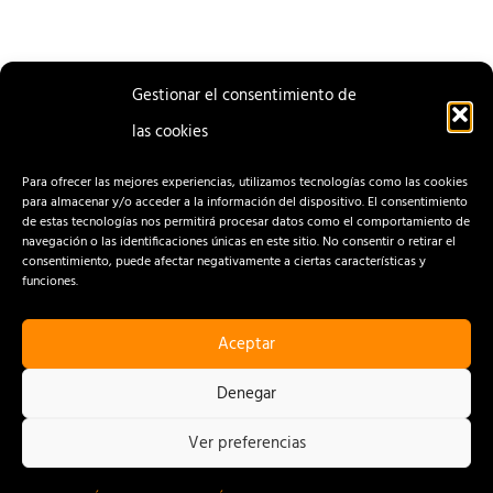
Gestionar el consentimiento de
las cookies
ENTRADA
ENTRADA
ANTERIOR
SIGUIENTE
Para ofrecer las mejores experiencias, utilizamos tecnologías como las cookies
para almacenar y/o acceder a la información del dispositivo. El consentimiento
de estas tecnologías nos permitirá procesar datos como el comportamiento de
navegación o las identificaciones únicas en este sitio. No consentir o retirar el
consentimiento, puede afectar negativamente a ciertas características y
funciones.
Aceptar
CONTACTO
AVISO LEGAL
Denegar
POLÍTICA DE PRIVACIDAD
Ver preferencias
POLÍTICA DE COOKIES