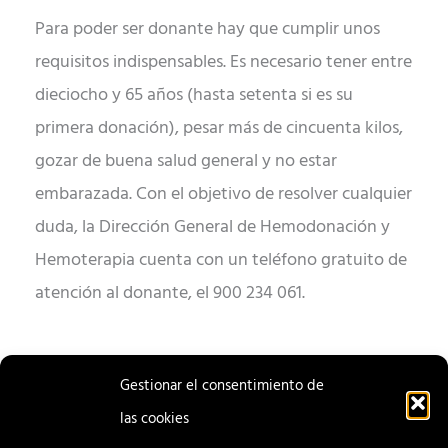
Para poder ser donante hay que cumplir unos
requisitos indispensables. Es necesario tener entre
dieciocho y 65 años (hasta setenta si es su
primera donación), pesar más de cincuenta kilos,
gozar de buena salud general y no estar
embarazada. Con el objetivo de resolver cualquier
duda, la Dirección General de Hemodonación y
Hemoterapia cuenta con un teléfono gratuito de
atención al donante, el 900 234 061.
Gestionar el consentimiento de
las cookies
ENTRADA
ENTRADA
ANTERIOR
SIGUIENTE