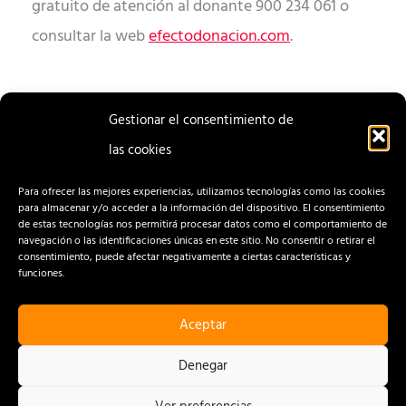
gratuito de atención al donante 900 234 061 o
consultar la web
efectodonacion.com
.
Gestionar el consentimiento de
las cookies
ENTRADA
ENTRADA
ANTERIOR
SIGUIENTE
Para ofrecer las mejores experiencias, utilizamos tecnologías como las cookies
para almacenar y/o acceder a la información del dispositivo. El consentimiento
de estas tecnologías nos permitirá procesar datos como el comportamiento de
navegación o las identificaciones únicas en este sitio. No consentir o retirar el
consentimiento, puede afectar negativamente a ciertas características y
funciones.
Aceptar
CONTACTO
AVISO LEGAL
Denegar
POLÍTICA DE PRIVACIDAD