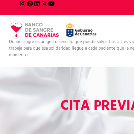
Ir
Instagram
Facebook
LinkedIn
X
YouTube
al
contenido
Donar sangre es un gesto sencillo que puede salvar hasta tres vi
trabaja para que esa solidaridad llegue a cada paciente que la nec
momento.
CITA PREV