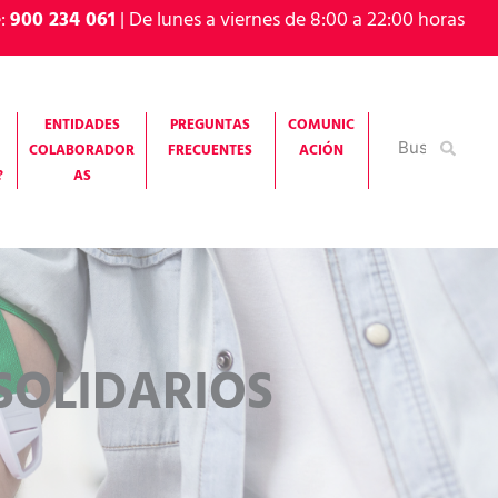
e:
900 234 061
| De lunes a viernes de 8:00 a 22:00 horas
ENTIDADES
PREGUNTAS
COMUNIC
Buscar
COLABORADOR
FRECUENTES
ACIÓN
por:
?
AS
 SOLIDARIOS