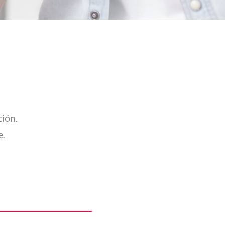
ción.
e.