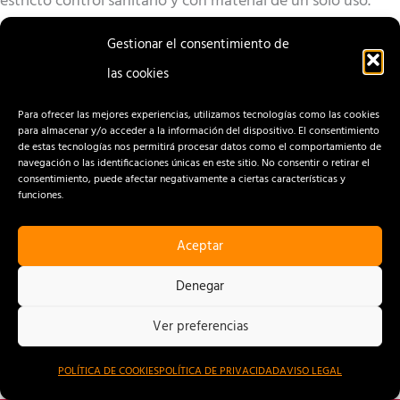
estricto control sanitario y con material de un solo uso.
[/vc_column_text][/vc_column][/vc_row]
Gestionar el consentimiento de
las cookies
Para ofrecer las mejores experiencias, utilizamos tecnologías como las cookies
para almacenar y/o acceder a la información del dispositivo. El consentimiento
de estas tecnologías nos permitirá procesar datos como el comportamiento de
navegación o las identificaciones únicas en este sitio. No consentir o retirar el
consentimiento, puede afectar negativamente a ciertas características y
funciones.
Aceptar
CONTACTO
AVISO LEGAL
Denegar
POLÍTICA DE PRIVACIDAD
Ver preferencias
POLÍTICA DE COOKIES
POLÍTICA DE COOKIES
POLÍTICA DE PRIVACIDAD
AVISO LEGAL