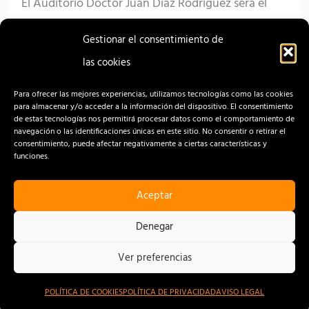
El Auditorio Doctor Juan Díaz Rodríguez será el
punto de referencia para donar sangre en la zona
Gestionar el consentimiento de
norte de Gran Canaria hasta el viernes.
las cookies
Read More »
Para ofrecer las mejores experiencias, utilizamos tecnologías como las cookies
para almacenar y/o acceder a la información del dispositivo. El consentimiento
de estas tecnologías nos permitirá procesar datos como el comportamiento de
navegación o las identificaciones únicas en este sitio. No consentir o retirar el
consentimiento, puede afectar negativamente a ciertas características y
funciones.
Aceptar
CONTACTO
AVISO LEGAL
Denegar
POLÍTICA DE PRIVACIDAD
Ver preferencias
POLÍTICA DE COOKIES
POLÍTICA DE COOKIES
POLÍTICA DE PRIVACIDAD
AVISO LEGAL