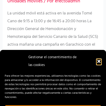
Unidades móviles
/ Por
efectoadmin
La unidad móvil está activa en la avenida Tomé
Cano de 9:15 a 13:00 y de 16:45 a 20:00 horas La
Dirección General de Hemodonación y
Hemoterapia del Servicio Canario de la Salud (SCS)
activa mañana una campaña en Garachico con el
objetivo de acercar la donación de sangre a la
Gestionar el consentimiento de
ciudadanía y contribuir al mantenimiento de […]
las cookies
Read More »
Para ofrecer las mejores experiencias, utilizamos tecnologías como las cookies
para almacenar y/o acceder a la información del dispositivo. El consentimiento
de estas tecnologías nos permitirá procesar datos como el comportamiento de
navegación o las identificaciones únicas en este sitio. No consentir o retirar el
consentimiento, puede afectar negativamente a ciertas características y
funciones.