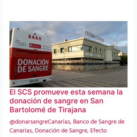
El
SCS
promueve
esta
semana
la
donación
El SCS promueve esta semana la
de
donación de sangre en San
sangre
Bartolomé de Tirajana
en
@donarsangreCanarias
,
Banco de Sangre de
San
Canarias
,
Donación de Sangre
,
Efecto
Bartolomé