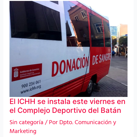
El
ICHH
se
instala
este
viernes
en
el
Complejo
Deportivo
El ICHH se instala este viernes en
del
el Complejo Deportivo del Batán
Batán
Sin categoría
/ Por
Dpto. Comunicación y
Marketing