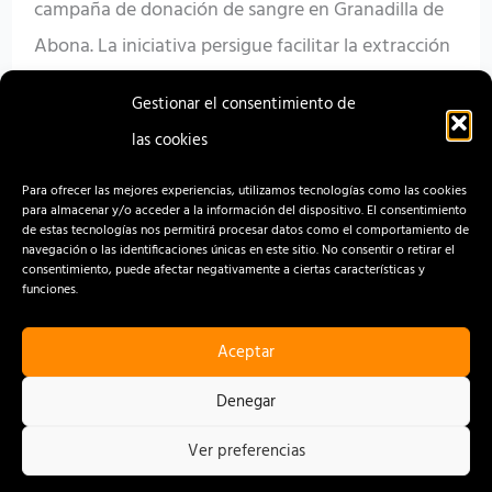
campaña de donación de sangre en Granadilla de
Abona. La iniciativa persigue facilitar la extracción
a residentes y visitantes de este municipio de
Gestionar el consentimiento de
Tenerife. El punto de donación está ubicado […]
las cookies
Read More »
Para ofrecer las mejores experiencias, utilizamos tecnologías como las cookies
para almacenar y/o acceder a la información del dispositivo. El consentimiento
de estas tecnologías nos permitirá procesar datos como el comportamiento de
navegación o las identificaciones únicas en este sitio. No consentir o retirar el
consentimiento, puede afectar negativamente a ciertas características y
funciones.
Aceptar
CONTACTO
AVISO LEGAL
Denegar
POLÍTICA DE PRIVACIDAD
Ver preferencias
POLÍTICA DE COOKIES