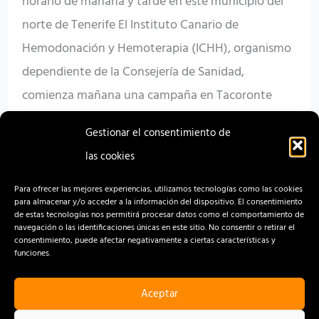
horario de mañana y tarde en este municipio del
norte de Tenerife El Instituto Canario de
Hemodonación y Hemoterapia (ICHH), organismo
dependiente de la Consejería de Sanidad,
comienza mañana una campaña en Tacoronte
para facilitar la donación de sangre a residentes y
Gestionar el consentimiento de
visitantes de este municipio del norte de Tenerife.
las cookies
Read More »
Para ofrecer las mejores experiencias, utilizamos tecnologías como las cookies
para almacenar y/o acceder a la información del dispositivo. El consentimiento
de estas tecnologías nos permitirá procesar datos como el comportamiento de
navegación o las identificaciones únicas en este sitio. No consentir o retirar el
consentimiento, puede afectar negativamente a ciertas características y
funciones.
Aceptar
CONTACTO
AVISO LEGAL