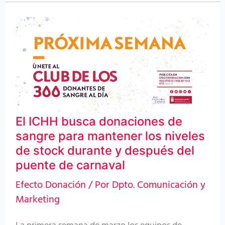
El
ICHH
busca
donaciones
de
sangre
El ICHH busca donaciones de
para
sangre para mantener los niveles
mantener
de stock durante y después del
los
puente de carnaval
niveles
Efecto Donación
/ Por
Dpto. Comunicación y
de
Marketing
stock
durante