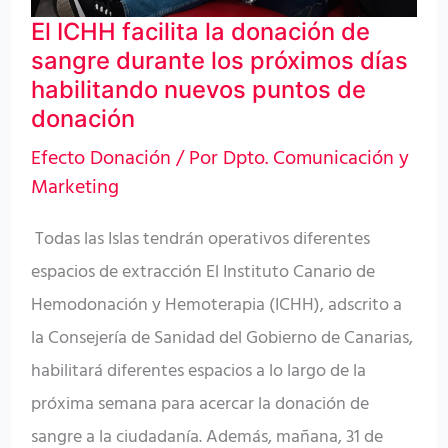
sangre
El ICHH facilita la donación de
durante
sangre durante los próximos días
los
habilitando nuevos puntos de
donación
próximos
días
Efecto Donación
/ Por
Dpto. Comunicación y
Marketing
habilitando
nuevos
Todas las Islas tendrán operativos diferentes
puntos
espacios de extracción El Instituto Canario de
de
Hemodonación y Hemoterapia (ICHH), adscrito a
donación
la Consejería de Sanidad del Gobierno de Canarias,
habilitará diferentes espacios a lo largo de la
próxima semana para acercar la donación de
sangre a la ciudadanía. Además, mañana, 31 de