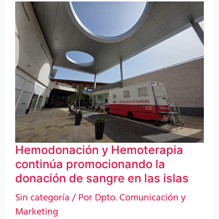
Hemodonación
y
Hemoterapia
continúa
promocionando
la
donación
de
sangre
Hemodonación y Hemoterapia
en
continúa promocionando la
las
donación de sangre en las islas
islas
Sin categoría
/ Por
Dpto. Comunicación y
Marketing