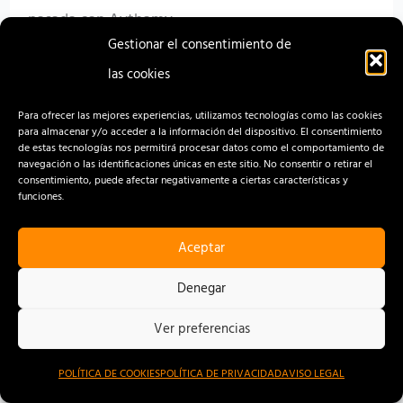
pasada con Aythamy
Gestionar el consentimiento de
las cookies
Read More »
Para ofrecer las mejores experiencias, utilizamos tecnologías como las cookies
para almacenar y/o acceder a la información del dispositivo. El consentimiento
de estas tecnologías nos permitirá procesar datos como el comportamiento de
navegación o las identificaciones únicas en este sitio. No consentir o retirar el
El
consentimiento, puede afectar negativamente a ciertas características y
funciones.
ICHH
acerca
Aceptar
la
Denegar
donación
de
Ver preferencias
sangre
POLÍTICA DE COOKIES
POLÍTICA DE PRIVACIDAD
AVISO LEGAL
a
El ICHH acerca la donación de