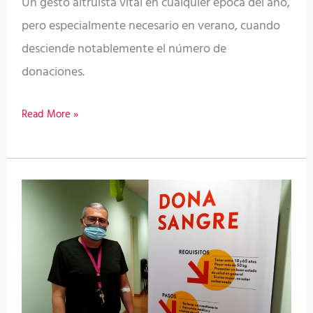
Un gesto altruista vital en cualquier época del año,
vacaciones
pero especialmente necesario en verano, cuando
estivales
desciende notablemente el número de
donaciones.
Read More »
El
ICHH
llama
a
la
donación