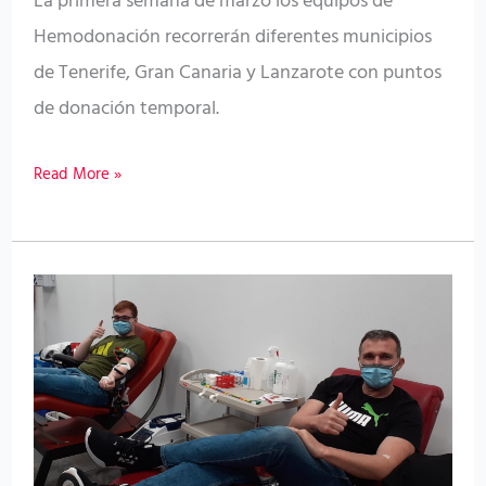
La primera semana de marzo los equipos de
y
Hemodonación recorrerán diferentes municipios
después
de Tenerife, Gran Canaria y Lanzarote con puntos
del
de donación temporal.
puente
Read More »
de
carnaval
El
ICHH
facilita
la
donación
de