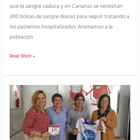
que la sangre caduca y en Canarias se necesitan
300 bolsas de sangre diarias para seguir tratando a
los pacientes hospitalizados. Animamos a la
población
Read More »
El
ICHH
participa
en
el