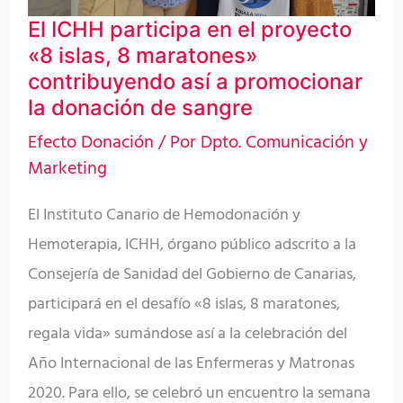
proyecto
El ICHH participa en el proyecto
«8
«8 islas, 8 maratones»
islas,
contribuyendo así a promocionar
8
la donación de sangre
maratones»
Efecto Donación
/ Por
Dpto. Comunicación y
contribuyendo
Marketing
así
a
El Instituto Canario de Hemodonación y
promocionar
Hemoterapia, ICHH, órgano público adscrito a la
la
Consejería de Sanidad del Gobierno de Canarias,
donación
participará en el desafío «8 islas, 8 maratones,
de
regala vida» sumándose así a la celebración del
sangre
Año Internacional de las Enfermeras y Matronas
2020. Para ello, se celebró un encuentro la semana