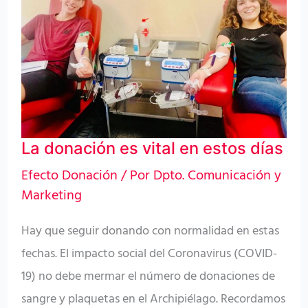
es
vital
en
estos
días
La donación es vital en estos días
Efecto Donación
/ Por
Dpto. Comunicación y
Marketing
Hay que seguir donando con normalidad en estas
fechas. El impacto social del Coronavirus (COVID-
19) no debe mermar el número de donaciones de
sangre y plaquetas en el Archipiélago. Recordamos