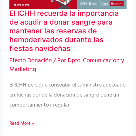
de
El ICHH recuerda la importancia
acudir
de acudir a donar sangre para
a
mantener las reservas de
donar
hemoderivados durante las
sangre
fiestas navideñas
para
Efecto Donación
/ Por
Dpto. Comunicación y
mantener
Marketing
las
El ICHH persigue conseguir el suministro adecuado
reservas
en fechas donde la donación de sangre tiene un
de
comportamiento irregular.
hemoderivados
durante
Read More »
las
fiestas