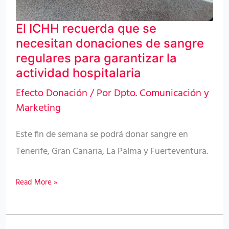
necesitan
donaciones
El ICHH recuerda que se
de
necesitan donaciones de sangre
sangre
regulares para garantizar la
regulares
actividad hospitalaria
para
Efecto Donación
/ Por
Dpto. Comunicación y
garantizar
Marketing
la
Este fin de semana se podrá donar sangre en
actividad
Tenerife, Gran Canaria, La Palma y Fuerteventura.
hospitalaria
Read More »