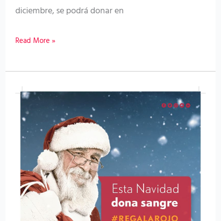
diciembre, se podrá donar en
Read More »
El
ICHH
intensifica
su
campaña
«Esta
Navidad
regala