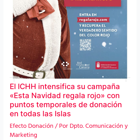
rojo»
con
puntos
temporales
de
donación
en
todas
las
El ICHH intensifica su campaña
«Esta Navidad regala rojo» con
Islas
puntos temporales de donación
en todas las Islas
Efecto Donación
/ Por
Dpto. Comunicación y
Marketing