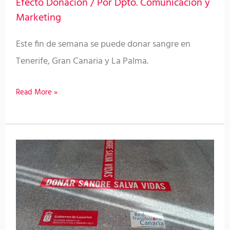
Efecto Donación
/ Por
Dpto. Comunicación y
O
Marketing
positivo
Este fin de semana se puede donar sangre en
Tenerife, Gran Canaria y La Palma.
Read More »
El
ICHH
recuerda
que
se