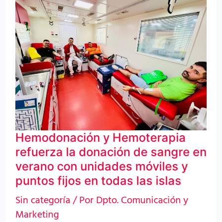
y
Hemoterapia
refuerza
la
donación
de
sangre
en
Hemodonación y Hemoterapia
verano
refuerza la donación de sangre en
con
verano con unidades móviles y
unidades
puntos fijos en todas las islas
móviles
Sin categoría
/ Por
Dpto. Comunicación y
y
Marketing