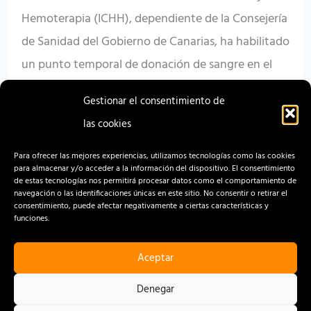
Hemoterapia (ICHH), dependiente de la Consejería
de Sanidad del Gobierno de Canarias, ha habilitado
un punto temporal de donación de sangre en el
Centro Comercial Punta Larga, en Candelaria, con
Gestionar el consentimiento de
el fin […]
las cookies
Read More »
Para ofrecer las mejores experiencias, utilizamos tecnologías como las cookies
para almacenar y/o acceder a la información del dispositivo. El consentimiento
de estas tecnologías nos permitirá procesar datos como el comportamiento de
navegación o las identificaciones únicas en este sitio. No consentir o retirar el
consentimiento, puede afectar negativamente a ciertas características y
funciones.
Aceptar
CONTACTO
AVISO LEGAL
Denegar
POLÍTICA DE PRIVACIDAD