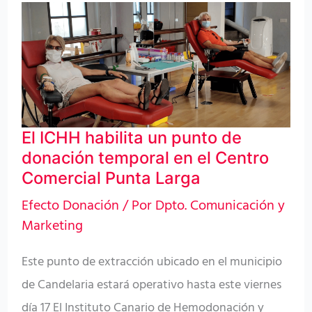
El
ICHH
habilita
un
punto
de
El ICHH habilita un punto de
donación
donación temporal en el Centro
temporal
Comercial Punta Larga
en
Efecto Donación
/ Por
Dpto. Comunicación y
el
Marketing
Centro
Este punto de extracción ubicado en el municipio
Comercial
de Candelaria estará operativo hasta este viernes
Punta
día 17 El Instituto Canario de Hemodonación y
Larga