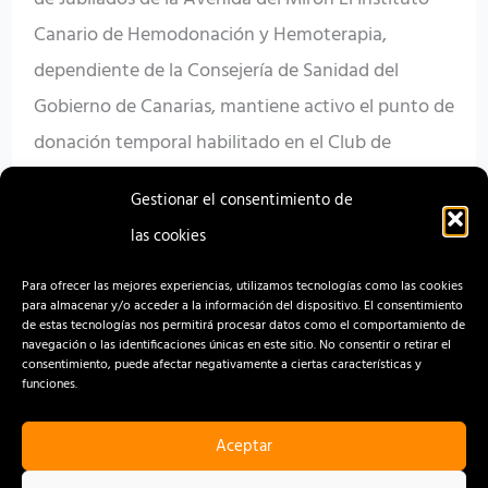
Canario de Hemodonación y Hemoterapia,
mes
dependiente de la Consejería de Sanidad del
de
Gobierno de Canarias, mantiene activo el punto de
enero
donación temporal habilitado en el Club de
Jubilados de la Avenida del Mirón en Arucas hasta
Gestionar el consentimiento de
el […]
las cookies
Read More »
Para ofrecer las mejores experiencias, utilizamos tecnologías como las cookies
para almacenar y/o acceder a la información del dispositivo. El consentimiento
de estas tecnologías nos permitirá procesar datos como el comportamiento de
navegación o las identificaciones únicas en este sitio. No consentir o retirar el
consentimiento, puede afectar negativamente a ciertas características y
funciones.
Aceptar
CONTACTO
AVISO LEGAL