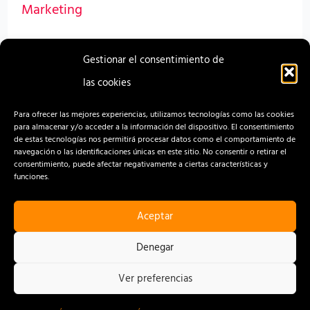
Marketing
Canaria
Durante las dos jornadas que duró la campaña se
celebran
Gestionar el consentimiento de
obtuvieron un total de 48 donaciones.
una
las cookies
campaña
Read More »
de
Para ofrecer las mejores experiencias, utilizamos tecnologías como las cookies
para almacenar y/o acceder a la información del dispositivo. El consentimiento
donación
de estas tecnologías nos permitirá procesar datos como el comportamiento de
navegación o las identificaciones únicas en este sitio. No consentir o retirar el
de
consentimiento, puede afectar negativamente a ciertas características y
funciones.
sangre
Aceptar
CONTACTO
AVISO LEGAL
Denegar
POLÍTICA DE PRIVACIDAD
Ver preferencias
POLÍTICA DE COOKIES