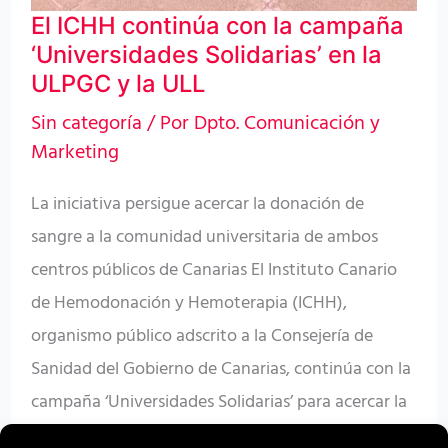
El ICHH continúa con la campaña
‘Universidades Solidarias’ en la
ULPGC y la ULL
Sin categoría
/ Por
Dpto. Comunicación y
Marketing
La iniciativa persigue acercar la donación de
sangre a la comunidad universitaria de ambos
centros públicos de Canarias El Instituto Canario
de Hemodonación y Hemoterapia (ICHH),
organismo público adscrito a la Consejería de
Sanidad del Gobierno de Canarias, continúa con la
campaña ‘Universidades Solidarias’ para acercar la
donación de sangre a la comunidad educativa de