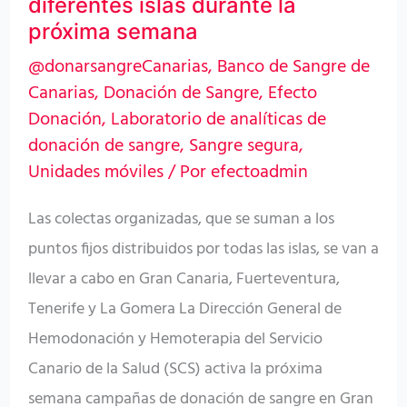
diferentes islas durante la
en
próxima semana
diferentes
@donarsangreCanarias
,
Banco de Sangre de
islas
Canarias
,
Donación de Sangre
,
Efecto
durante
Donación
,
Laboratorio de analíticas de
la
donación de sangre
,
Sangre segura
,
Unidades móviles
/ Por
efectoadmin
próxima
semana
Las colectas organizadas, que se suman a los
puntos fijos distribuidos por todas las islas, se van a
llevar a cabo en Gran Canaria, Fuerteventura,
Tenerife y La Gomera La Dirección General de
Hemodonación y Hemoterapia del Servicio
Canario de la Salud (SCS) activa la próxima
semana campañas de donación de sangre en Gran