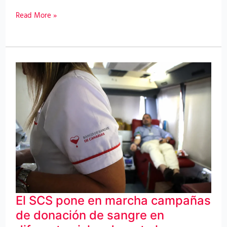
Read More »
El
SCS
pone
en
marcha
campañas
de
donación
El SCS pone en marcha campañas
de
de donación de sangre en
sangre