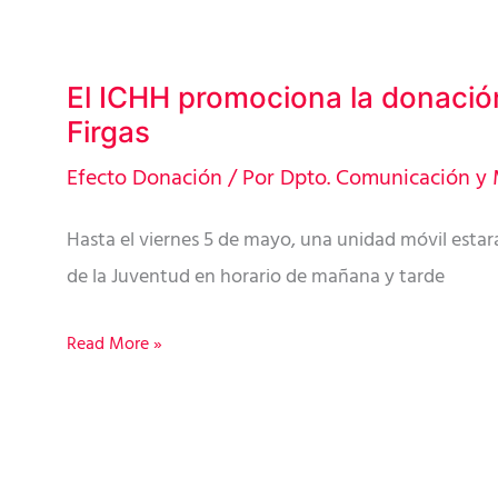
El ICHH promociona la donació
El
Firgas
ICHH
promociona
Efecto Donación
/ Por
Dpto. Comunicación y 
la
Hasta el viernes 5 de mayo, una unidad móvil estar
donación
de la Juventud en horario de mañana y tarde
de
sangre
Read More »
en
Firgas