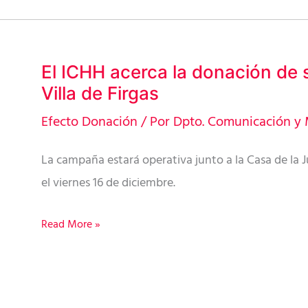
El ICHH acerca la donación de 
El
Villa de Firgas
ICHH
acerca
Efecto Donación
/ Por
Dpto. Comunicación y 
la
La campaña estará operativa junto a la Casa de la 
donación
el viernes 16 de diciembre.
de
sangre
Read More »
a
la
Villa
de