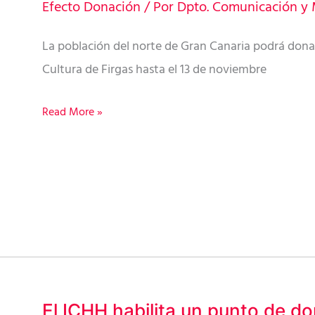
pone
Efecto Donación
/ Por
Dpto. Comunicación y 
en
La población del norte de Gran Canaria podrá donar
marcha
Cultura de Firgas hasta el 13 de noviembre
un
punto
Read More »
de
donación
temporal
en
Firgas
El ICHH habilita un punto de d
El