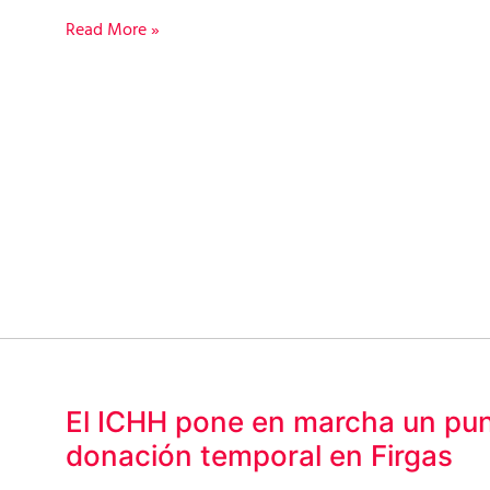
dispositivo
Read More »
de
donación
temporal
en
Firgas
El ICHH pone en marcha un pu
El
donación temporal en Firgas
ICHH