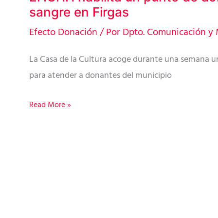
sangre en Firgas
ICHH
habilita
Efecto Donación
/ Por
Dpto. Comunicación y 
un
La Casa de la Cultura acoge durante una semana un
punto
para atender a donantes del municipio
de
donación
Read More »
de
sangre
en
Firgas