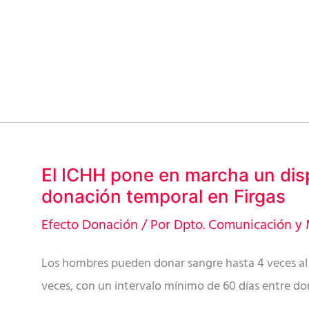
en
Firgas
El ICHH pone en marcha un dis
El
donación temporal en Firgas
ICHH
pone
Efecto Donación
/ Por
Dpto. Comunicación y 
en
Los hombres pueden donar sangre hasta 4 veces al 
marcha
veces, con un intervalo mínimo de 60 días entre d
un