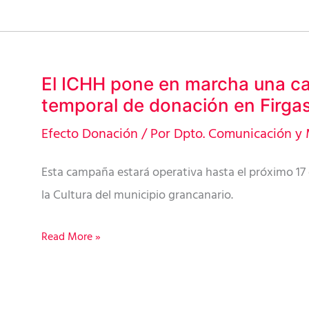
Firgas
El ICHH pone en marcha una 
El
temporal de donación en Firga
ICHH
pone
Efecto Donación
/ Por
Dpto. Comunicación y 
en
Esta campaña estará operativa hasta el próximo 17 
marcha
la Cultura del municipio grancanario.
una
campaña
Read More »
temporal
de
donación