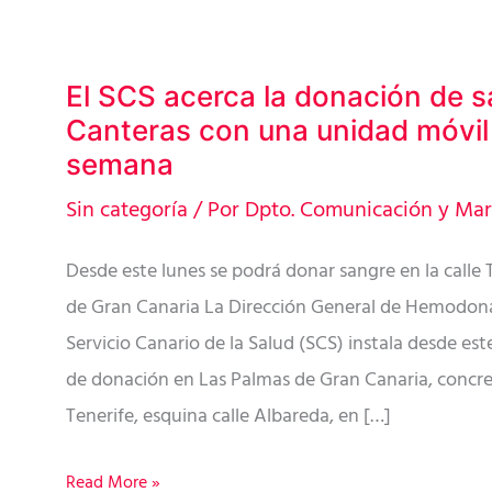
El SCS acerca la donación de s
El
Canteras con una unidad móvil
SCS
semana
acerca
la
Sin categoría
/ Por
Dpto. Comunicación y Mar
donación
Desde este lunes se podrá donar sangre en la calle 
de
de Gran Canaria La Dirección General de Hemodon
sangre
Servicio Canario de la Salud (SCS) instala desde es
a
de donación en Las Palmas de Gran Canaria, concre
Las
Tenerife, esquina calle Albareda, en […]
Canteras
con
Read More »