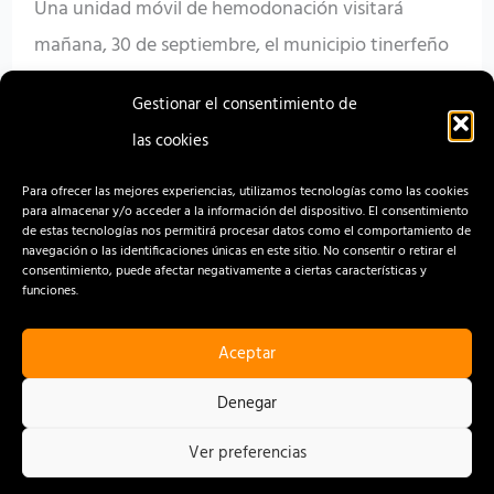
Una unidad móvil de hemodonación visitará
mañana, 30 de septiembre, el municipio tinerfeño
de Fasnia con motivo de la celebración de la Fiesta
Gestionar el consentimiento de
de Las Eras.
las cookies
Read More »
Para ofrecer las mejores experiencias, utilizamos tecnologías como las cookies
para almacenar y/o acceder a la información del dispositivo. El consentimiento
de estas tecnologías nos permitirá procesar datos como el comportamiento de
navegación o las identificaciones únicas en este sitio. No consentir o retirar el
consentimiento, puede afectar negativamente a ciertas características y
funciones.
Aceptar
CONTACTO
AVISO LEGAL
Denegar
POLÍTICA DE PRIVACIDAD
Ver preferencias
POLÍTICA DE COOKIES