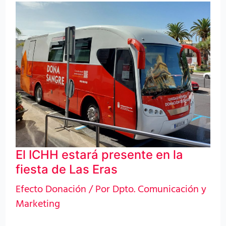
El
ICHH
estará
presente
en
la
fiesta
de
Las
El ICHH estará presente en la
Eras
fiesta de Las Eras
Efecto Donación
/ Por
Dpto. Comunicación y
Marketing