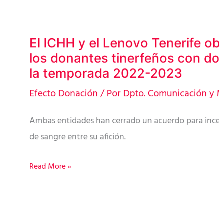
El ICHH y el Lenovo Tenerife o
El
los donantes tinerfeños con d
ICHH
la temporada 2022-2023
y
el
Efecto Donación
/ Por
Dpto. Comunicación y 
Lenovo
Ambas entidades han cerrado un acuerdo para ince
Tenerife
de sangre entre su afición.
obsequiarán
a
Read More »
los
donantes
tinerfeños