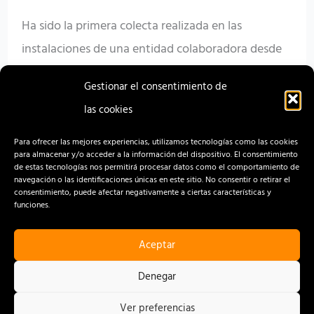
sangre
Ha sido la primera colecta realizada en las
instalaciones de una entidad colaboradora desde
que la pandemia obligara a suspender las visitas a
Gestionar el consentimiento de
empresas
las cookies
Read More »
Para ofrecer las mejores experiencias, utilizamos tecnologías como las cookies
para almacenar y/o acceder a la información del dispositivo. El consentimiento
de estas tecnologías nos permitirá procesar datos como el comportamiento de
navegación o las identificaciones únicas en este sitio. No consentir o retirar el
consentimiento, puede afectar negativamente a ciertas características y
funciones.
Aceptar
CONTACTO
AVISO LEGAL
Denegar
POLÍTICA DE PRIVACIDAD
Ver preferencias