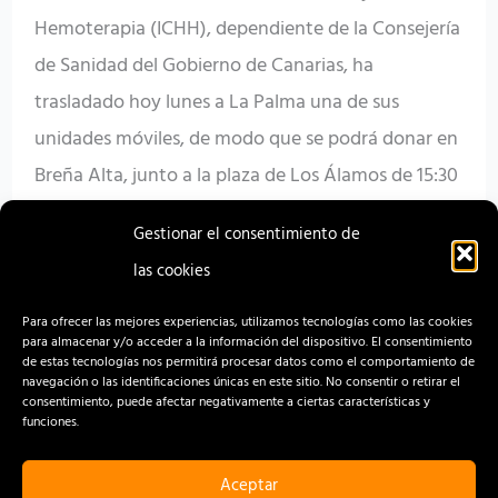
Hemoterapia (ICHH), dependiente de la Consejería
donación
de Sanidad del Gobierno de Canarias, ha
de
trasladado hoy lunes a La Palma una de sus
sangre
unidades móviles, de modo que se podrá donar en
en
Breña Alta, junto a la plaza de Los Álamos de 15:30
la
a 21:00 horas; el martes en San Andrés y Sauces,
Isla
Gestionar el consentimiento de
delante […]
las cookies
Read More »
Para ofrecer las mejores experiencias, utilizamos tecnologías como las cookies
para almacenar y/o acceder a la información del dispositivo. El consentimiento
de estas tecnologías nos permitirá procesar datos como el comportamiento de
navegación o las identificaciones únicas en este sitio. No consentir o retirar el
consentimiento, puede afectar negativamente a ciertas características y
funciones.
Aceptar
CONTACTO