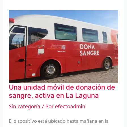
Una
unidad
móvil
de
donación
de
sangre,
activa
Una unidad móvil de donación de
en
sangre, activa en La Laguna
La
Sin categoría
/ Por
efectoadmin
Laguna
El dispositivo está ubicado hasta mañana en la