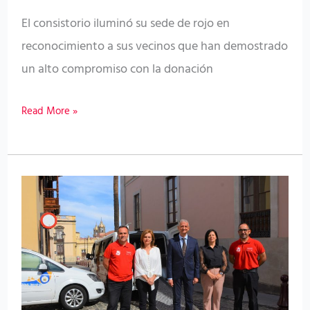
del
El consistorio iluminó su sede de rojo en
municipio
reconocimiento a sus vecinos que han demostrado
un alto compromiso con la donación
Read More »
El
colectivo
de
taxistas
de
La