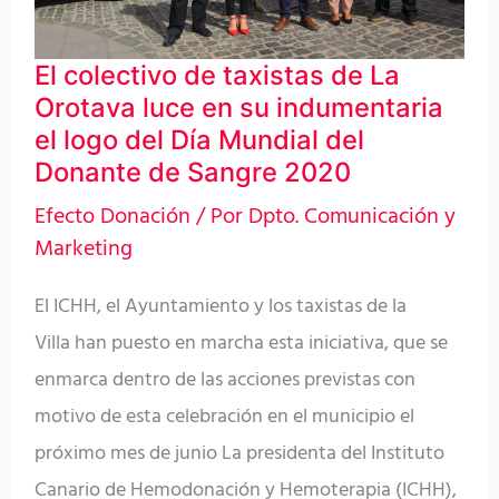
Orotava
luce
El colectivo de taxistas de La
en
Orotava luce en su indumentaria
su
el logo del Día Mundial del
indumentaria
Donante de Sangre 2020
el
Efecto Donación
/ Por
Dpto. Comunicación y
logo
Marketing
del
El ICHH, el Ayuntamiento y los taxistas de la
Día
Villa han puesto en marcha esta iniciativa, que se
Mundial
enmarca dentro de las acciones previstas con
del
motivo de esta celebración en el municipio el
Donante
próximo mes de junio La presidenta del Instituto
de
Canario de Hemodonación y Hemoterapia (ICHH),