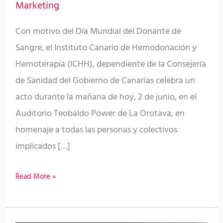
Marketing
testigo
Con motivo del Día Mundial del Donante de
de
Sangre, el Instituto Canario de Hemodonación y
La
Hemoterapia (ICHH), dependiente de la Consejería
Orotava
de Sanidad del Gobierno de Canarias celebra un
a
acto durante la mañana de hoy, 2 de junio, en el
Adeje
Auditorio Teobaldo Power de La Orotava, en
y
homenaje a todas las personas y colectivos
un
implicados […]
homenaje
a
Read More »
los
donantes
y