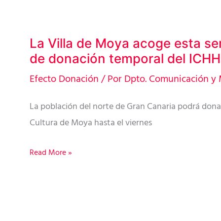
La Villa de Moya acoge esta s
La
de donación temporal del ICHH
Villa
de
Efecto Donación
/ Por
Dpto. Comunicación y 
Moya
La población del norte de Gran Canaria podrá donar
acoge
Cultura de Moya hasta el viernes
esta
semana
Read More »
una
sala
de
donación