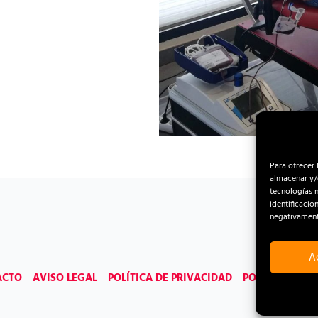
Para ofrecer 
almacenar y/o
tecnologías 
identificacio
negativamente
A
ACTO
AVISO LEGAL
POLÍTICA DE PRIVACIDAD
POLÍTICA DE C