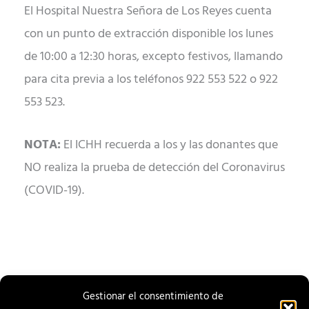
El Hospital Nuestra Señora de Los Reyes cuenta
con un punto de extracción disponible los lunes
de 10:00 a 12:30 horas, excepto festivos, llamando
para cita previa a los teléfonos 922 553 522 o 922
553 523.
NOTA:
El ICHH recuerda a los y las donantes que
NO realiza la prueba de detección del Coronavirus
(COVID-19).
Gestionar el consentimiento de