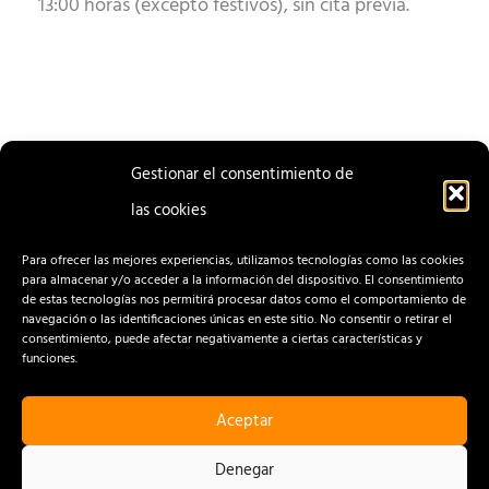
13:00 horas (excepto festivos), sin cita previa.
Gestionar el consentimiento de
las cookies
ENTRADA
ENTRADA
ANTERIOR
SIGUIENTE
Para ofrecer las mejores experiencias, utilizamos tecnologías como las cookies
para almacenar y/o acceder a la información del dispositivo. El consentimiento
de estas tecnologías nos permitirá procesar datos como el comportamiento de
navegación o las identificaciones únicas en este sitio. No consentir o retirar el
consentimiento, puede afectar negativamente a ciertas características y
funciones.
Aceptar
CONTACTO
AVISO LEGAL
Denegar