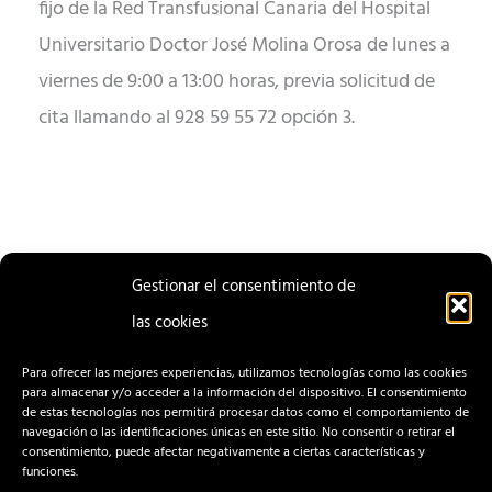
fijo de la Red Transfusional Canaria del Hospital
Universitario Doctor José Molina Orosa de lunes a
viernes de 9:00 a 13:00 horas, previa solicitud de
cita llamando al 928 59 55 72 opción 3.
Gestionar el consentimiento de
las cookies
ENTRADA
ENTRADA
ANTERIOR
SIGUIENTE
Para ofrecer las mejores experiencias, utilizamos tecnologías como las cookies
para almacenar y/o acceder a la información del dispositivo. El consentimiento
de estas tecnologías nos permitirá procesar datos como el comportamiento de
navegación o las identificaciones únicas en este sitio. No consentir o retirar el
consentimiento, puede afectar negativamente a ciertas características y
funciones.