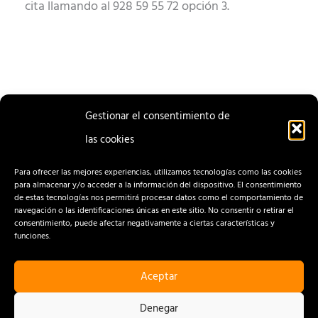
cita llamando al 928 59 55 72 opción 3.
Gestionar el consentimiento de
las cookies
ENTRADA
ENTRADA
ANTERIOR
SIGUIENTE
Para ofrecer las mejores experiencias, utilizamos tecnologías como las cookies
para almacenar y/o acceder a la información del dispositivo. El consentimiento
de estas tecnologías nos permitirá procesar datos como el comportamiento de
navegación o las identificaciones únicas en este sitio. No consentir o retirar el
consentimiento, puede afectar negativamente a ciertas características y
funciones.
Aceptar
CONTACTO
AVISO LEGAL
Denegar