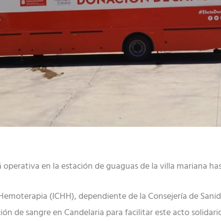
perativa en la estación de guaguas de la villa mariana hast
Hemoterapia (ICHH), dependiente de la Consejería de Sanid
de sangre en Candelaria para facilitar este acto solidario 