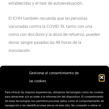
establecidas y el test de autoevaluación.
El ICHH también recuerda que las personas
vacunadas contra la COVID-19, tanto con una
como con dos dosis y la dosis de refuerzo, pueden
donar sangre pasadas las 48 horas de la
inoculación.
Gestionar el consentimiento de
las cookies
ENTRADA
ENTRADA
ANTERIOR
SIGUIENTE
Para ofrecer las mejores experiencias, utilizamos tecnologías como las cookies
para almacenar y/o acceder a la información del dispositivo. El consentimiento
de estas tecnologías nos permitirá procesar datos como el comportamiento de
navegación o las identificaciones únicas en este sitio. No consentir o retirar el