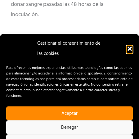
donar sangre pasadas las 48 horas de la
inoculación.
Gestionar el consentimiento de
las cookies
ENTRADA
ENTRADA
ANTERIOR
SIGUIENTE
Para ofrecer las mejores experiencias, utilizamos tecnologías como las cookies
para almacenar y/o acceder a la información del dispositivo. El consentimiento
de estas tecnologías nos permitirá procesar datos como el comportamiento de
navegación o las identificaciones únicas en este sitio. No consentir o retirar el
consentimiento, puede afectar negativamente a ciertas características y
funciones.
Aceptar
CONTACTO
AVISO LEGAL
Denegar
POLÍTICA DE PRIVACIDAD