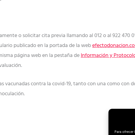
mente o solicitar cita previa llamando al 012 o al 922 470 01
lario publicado en la portada de la web
efectodonacion.c
a misma página web en la pestaña de
Información y Protocol
valuación.
s vacunadas contra la covid-19, tanto con una como con dos
noculación.
Para ofrecer 