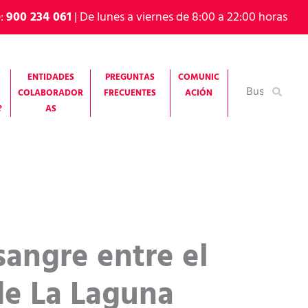
e:
900 234 061
| De lunes a viernes de 8:00 a 22:00 horas
ENTIDADES
PREGUNTAS
COMUNIC
Buscar
COLABORADOR
FRECUENTES
ACIÓN
por:
?
AS
angre entre el
de La Laguna