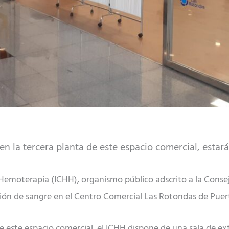
en la tercera planta de este espacio comercial, estará
Hemoterapia (ICHH), organismo público adscrito a la Conse
ón de sangre en el Centro Comercial Las Rotondas de Puert
de este espacio comercial, el ICHH dispone de una sala de ext