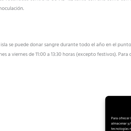
noculación.
 isla se puede donar sangre durante todo el año en el punto 
s a viernes de 11:00 a 13:30 horas (excepto festivos). Para 
Para ofrecer 
almacenar y/o
tecnologías 