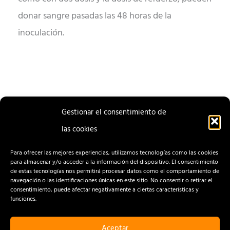
donar sangre pasadas las 48 horas de la
inoculación.
Gestionar el consentimiento de
las cookies
ENTRADA
ENTRADA
ANTERIOR
SIGUIENTE
Para ofrecer las mejores experiencias, utilizamos tecnologías como las cookies
para almacenar y/o acceder a la información del dispositivo. El consentimiento
de estas tecnologías nos permitirá procesar datos como el comportamiento de
navegación o las identificaciones únicas en este sitio. No consentir o retirar el
consentimiento, puede afectar negativamente a ciertas características y
funciones.
Aceptar
CONTACTO