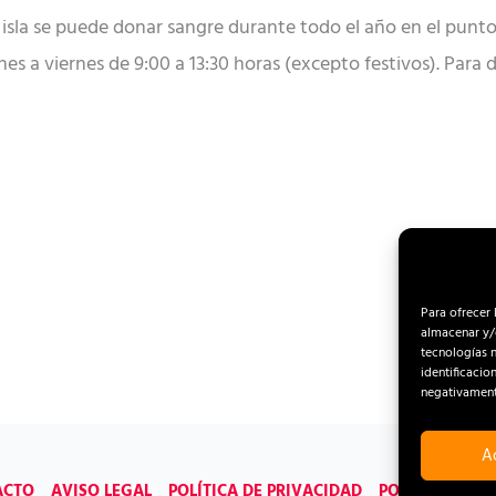
 isla se puede donar sangre durante todo el año en el punto 
es a viernes de 9:00 a 13:30 horas (excepto festivos). Para d
Para ofrecer 
almacenar y/o
tecnologías 
identificacio
negativamente
A
ACTO
AVISO LEGAL
POLÍTICA DE PRIVACIDAD
POLÍTICA DE C