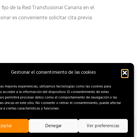
fijo de la Red Transfusional Canaria en el
onar es conveniente solicitar cita previa
Gestionar el consentimiento de las cookies
ENTRADA SIGUIENTE
las mejores experiencias, utilizamos tecnologías como las cookies para
 acceder a la información del dispositivo. El consentimiento de estas
nos permitirá procesar datos como el comportamiento de navegación o las
nes únicas en este sitio. No consentir o retirar el consentimiento, puede afectar
 a ciertas características y funciones.
ceptar
Denegar
Ver preferencias
OOKIES