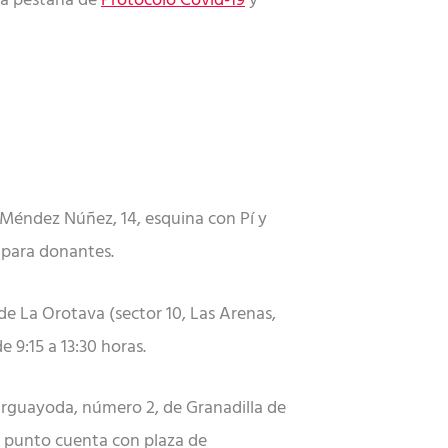
la pestaña de
Protocolo Covid-19
y
 Méndez Núñez, 14, esquina con Pí y
o para donantes.
 de La Orotava (sector 10, Las Arenas,
e 9:15 a 13:30 horas.
e Arguayoda, número 2, de Granadilla de
te punto cuenta con plaza de