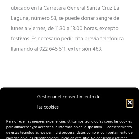
ubicado en la Carretera General Santa Cruz La
Laguna, número 53, se puede donar sangre de
lunes a viernes, de 11:30 a 13:00 horas, excepto
festivos. Es necesario pedir cita previa telefónica
llamando al 922 645 511, extensión 463.
Gestionar el consentimiento de
las cookies
ENTRADA
ENTRADA
ANTERIOR
SIGUIENTE
Para ofrecer las mejores experiencias, utilizamos tecnologías como las cookies
para almacenar y/o acceder a la información del dispositivo. El consentimiento
de estas tecnologías nos permitirá procesar datos como el comportamiento de
navegación o las identificaciones únicas en este sitio. No consentir o retirar el